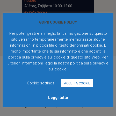
Ωράρια
Α' έτος, Σάββατο 10:00-12:00
Σύνολο ωρών
90 ακαδημαϊκές ώρες τον χρόνο
GDPR COOKIE POLICY
Per poter gestire al meglio la tua navigazione su questo
sito verranno temporaneamente memorizzate alcune
informazioni in piccoli file di testo denominati cookie. È
molto importante che tu sia informato e che accetti la
politica sulla privacy e sui cookie di questo sito Web. Per
ulteriori informazioni, leggi la nostra politica sulla privacy e
sui cookie.
Η έδρα του Τ.Ε.Γ. βρίσκεται στο Fondazione
Cookie settings
ACCETTA COOKIE
Quartieri Spagnoli │
FO.QU.S
., στην καρδιά
του ιστορικού κέντρου της Νάπολης, στην
Leggi tutto
οδό Portacarrese a Montecalvario 69, λίγα
βήματα από τη στάση Toledo του μετρό R1.